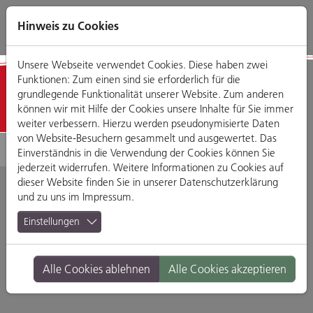
Direkt
Zum
Zum
Zur
zum
Hauptmenü
Footermenü
Website-
Hinweis zu Cookies
Seiteninhalt
Suche
Unsere Webseite verwendet Cookies. Diese haben zwei
Funktionen: Zum einen sind sie erforderlich für die
Geschäfte
grundlegende Funktionalität unserer Website. Zum anderen
können wir mit Hilfe der Cookies unsere Inhalte für Sie immer
weiter verbessern. Hierzu werden pseudonymisierte Daten
von Website-Besuchern gesammelt und ausgewertet. Das
Einverständnis in die Verwendung der Cookies können Sie
jederzeit widerrufen. Weitere Informationen zu Cookies auf
dieser Website finden Sie in unserer
Datenschutzerklärung
und zu uns im
Impressum
.
Lotto-Menzl
Einstellungen
Ludwigstraße 5, 93047 Regensburg
Alle Cookies ablehnen
Alle Cookies akzeptieren
Branche:
Ernährung & Genuss
Standort:
Altstadt