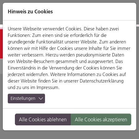
Direkt
Zum
Zum
Zur
zum
Hauptmenü
Footermenü
Website-
Hinweis zu Cookies
Seiteninhalt
Suche
Unsere Webseite verwendet Cookies. Diese haben zwei
Funktionen: Zum einen sind sie erforderlich für die
Geschäfte
grundlegende Funktionalität unserer Website. Zum anderen
können wir mit Hilfe der Cookies unsere Inhalte für Sie immer
weiter verbessern. Hierzu werden pseudonymisierte Daten
von Website-Besuchern gesammelt und ausgewertet. Das
Einverständnis in die Verwendung der Cookies können Sie
jederzeit widerrufen. Weitere Informationen zu Cookies auf
dieser Website finden Sie in unserer
Datenschutzerklärung
und zu uns im
Impressum
.
CompuStore
Einstellungen
Bajuwarenstr. 2, 93047 Regensburg
Alle Cookies ablehnen
Alle Cookies akzeptieren
Branche:
Foto, Technik & Elektro
Standort:
Altstadt