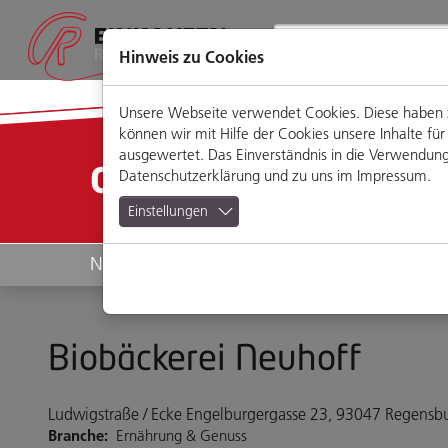
Direkt
Zum
Zum
Zur
zum
Hauptmenü
Footermenü
Website-
Seiteninhalt
Suche
Hinweis zu Cookies
Unsere Webseite verwendet Cookies. Diese haben zw
können wir mit Hilfe der Cookies unsere Inhalte 
ausgewertet. Das Einverständnis in die Verwendung 
Geschäfte
Datenschutzerklärung
und zu uns im
Impressum
.
Einstellungen
News
Geschäfte
Biobäckerei Neuhoff
Ludwigstraße / Ecke Engelburgergasse 23, 93047 Regensb
Branche:
Ernährung & Genuss