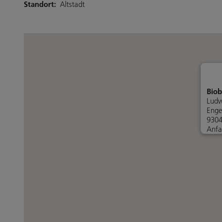
Standort:
Altstadt
Biob
Ludw
Enge
9304
Anfa