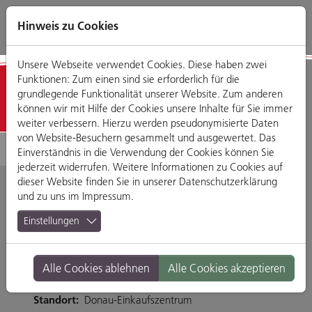
Direkt
Zum
Zum
Zur
zum
Hauptmenü
Footermenü
Website-
Hinweis zu Cookies
Seiteninhalt
Suche
Unsere Webseite verwendet Cookies. Diese haben zwei
Funktionen: Zum einen sind sie erforderlich für die
Geschäfte
grundlegende Funktionalität unserer Website. Zum anderen
können wir mit Hilfe der Cookies unsere Inhalte für Sie immer
weiter verbessern. Hierzu werden pseudonymisierte Daten
von Website-Besuchern gesammelt und ausgewertet. Das
Einverständnis in die Verwendung der Cookies können Sie
jederzeit widerrufen. Weitere Informationen zu Cookies auf
dieser Website finden Sie in unserer
Datenschutzerklärung
und zu uns im
Impressum
.
Baumgartner Optik
Einstellungen
Weichser Weg 5, 93059 Regensburg
Alle Cookies ablehnen
Alle Cookies akzeptieren
Tel. 0941 46431-0
Branche:
Dienstleistungen
Standort:
Donau-Einkaufszentrum