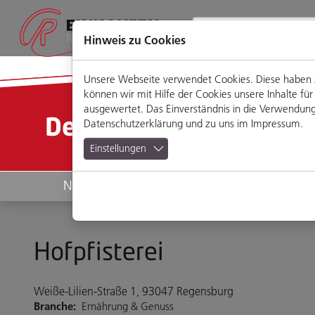
Direkt
Zum
Zum
Zur
zum
Hauptmenü
Footermenü
Website-
Seiteninhalt
Suche
Hinweis zu Cookies
Unsere Webseite verwendet Cookies. Diese haben zw
können wir mit Hilfe der Cookies unsere Inhalte 
ausgewertet. Das Einverständnis in die Verwendung 
Detailansicht
Datenschutzerklärung
und zu uns im
Impressum
.
Einstellungen
News
Geschäfte
Hofpfisterei
Weiße-Lilien-Straße 1, 93047 Regensburg
Branche:
Ernährung & Genuss