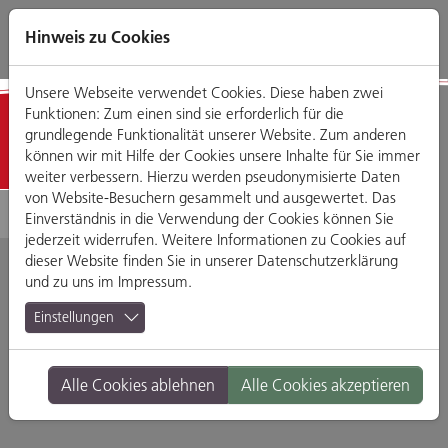
Direkt
Zum
Zum
Zur
zum
Hauptmenü
Footermenü
Website-
Hinweis zu Cookies
Seiteninhalt
Suche
Unsere Webseite verwendet Cookies. Diese haben zwei
Funktionen: Zum einen sind sie erforderlich für die
Detailansicht
grundlegende Funktionalität unserer Website. Zum anderen
können wir mit Hilfe der Cookies unsere Inhalte für Sie immer
weiter verbessern. Hierzu werden pseudonymisierte Daten
von Website-Besuchern gesammelt und ausgewertet. Das
Einverständnis in die Verwendung der Cookies können Sie
jederzeit widerrufen. Weitere Informationen zu Cookies auf
dieser Website finden Sie in unserer
Datenschutzerklärung
und zu uns im
Impressum
.
Al Baraka
Einstellungen
Orientalische
Alle Cookies ablehnen
Alle Cookies akzeptieren
Lebensmittel