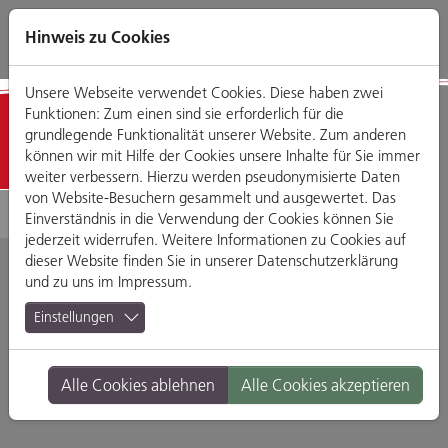
Direkt
Zum
Zum
Zur
zum
Hauptmenü
Footermenü
Website-
Hinweis zu Cookies
Seiteninhalt
Suche
Unsere Webseite verwendet Cookies. Diese haben zwei
Funktionen: Zum einen sind sie erforderlich für die
Detailansicht
grundlegende Funktionalität unserer Website. Zum anderen
können wir mit Hilfe der Cookies unsere Inhalte für Sie immer
weiter verbessern. Hierzu werden pseudonymisierte Daten
von Website-Besuchern gesammelt und ausgewertet. Das
Einverständnis in die Verwendung der Cookies können Sie
jederzeit widerrufen. Weitere Informationen zu Cookies auf
dieser Website finden Sie in unserer
Datenschutzerklärung
und zu uns im
Impressum
.
Tiki Beat Bar & Club
Einstellungen
Arnulfsplatz 4, 93047 Regensburg
Alle Cookies ablehnen
Alle Cookies akzeptieren
Branche:
Bars
Standort:
Altstadt