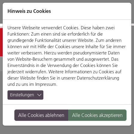
Direkt
Zum
Zum
Zur
zum
Hauptmenü
Footermenü
Website-
Hinweis zu Cookies
Seiteninhalt
Suche
Unsere Webseite verwendet Cookies. Diese haben zwei
Funktionen: Zum einen sind sie erforderlich für die
Detailansicht
grundlegende Funktionalität unserer Website. Zum anderen
können wir mit Hilfe der Cookies unsere Inhalte für Sie immer
weiter verbessern. Hierzu werden pseudonymisierte Daten
von Website-Besuchern gesammelt und ausgewertet. Das
Einverständnis in die Verwendung der Cookies können Sie
jederzeit widerrufen. Weitere Informationen zu Cookies auf
dieser Website finden Sie in unserer
Datenschutzerklärung
und zu uns im
Impressum
.
Neue Filmbühne
Einstellungen
Bismarckplatz 9, 93047 Regensburg
Alle Cookies ablehnen
Alle Cookies akzeptieren
Branche:
Bars
Standort:
Altstadt