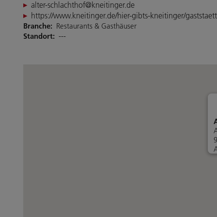
alter-schlachthof@kneitinger.de
https://www.kneitinger.de/hier-gibts-kneitinger/gaststaet
Branche:
Restaurants & Gasthäuser
Standort:
---
A
A