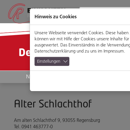
Direkt
Zum
Zum
Zur
zum
Hauptmenü
Footermenü
Website-
Seiteninhalt
Suche
Hinweis zu Cookies
Unsere Webseite verwendet Cookies. Diese haben zw
können wir mit Hilfe der Cookies unsere Inhalte 
ausgewertet. Das Einverständnis in die Verwendung 
Detailansicht
Datenschutzerklärung
und zu uns im
Impressum
.
Einstellungen
News
Geschäfte
Alter Schlachthof
Am alten Schlachthof 9, 93055 Regensburg
Tel. 0941 463777-0