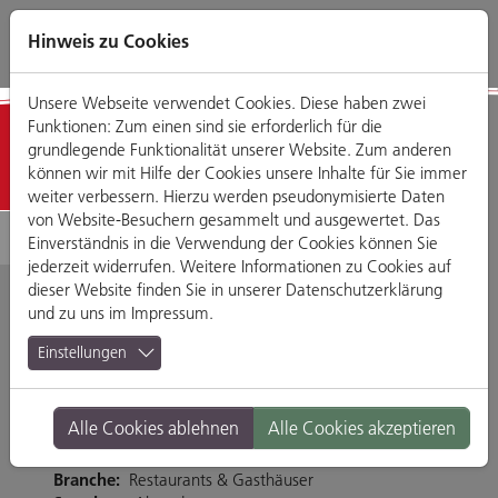
Direkt
Zum
Zum
Zur
zum
Hauptmenü
Footermenü
Website-
Hinweis zu Cookies
Seiteninhalt
Suche
Unsere Webseite verwendet Cookies. Diese haben zwei
Funktionen: Zum einen sind sie erforderlich für die
Detailansicht
grundlegende Funktionalität unserer Website. Zum anderen
können wir mit Hilfe der Cookies unsere Inhalte für Sie immer
weiter verbessern. Hierzu werden pseudonymisierte Daten
von Website-Besuchern gesammelt und ausgewertet. Das
Einverständnis in die Verwendung der Cookies können Sie
jederzeit widerrufen. Weitere Informationen zu Cookies auf
dieser Website finden Sie in unserer
Datenschutzerklärung
und zu uns im
Impressum
.
Dean & David
Einstellungen
Blaue-Lilien-Gasse 3, 93047 Regensburg
Alle Cookies ablehnen
Alle Cookies akzeptieren
Tel. 0941 89795120
https://deananddavid.com/
Branche:
Restaurants & Gasthäuser