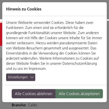
Direkt
Zum
Zum
Zur
zum
Hauptmenü
Footermenü
Website-
Hinweis zu Cookies
Seiteninhalt
Suche
Unsere Webseite verwendet Cookies. Diese haben zwei
Funktionen: Zum einen sind sie erforderlich für die
Detailansicht
grundlegende Funktionalität unserer Website. Zum anderen
können wir mit Hilfe der Cookies unsere Inhalte für Sie immer
weiter verbessern. Hierzu werden pseudonymisierte Daten
von Website-Besuchern gesammelt und ausgewertet. Das
Einverständnis in die Verwendung der Cookies können Sie
jederzeit widerrufen. Weitere Informationen zu Cookies auf
dieser Website finden Sie in unserer
Datenschutzerklärung
und zu uns im
Impressum
.
Bäckerei Sipl
Einstellungen
Untere Bachgasse 15, 93047 Regensburg
Alle Cookies ablehnen
Alle Cookies akzeptieren
Tel. 094159977920
http://www.sipl.de/
Branche:
Cafés